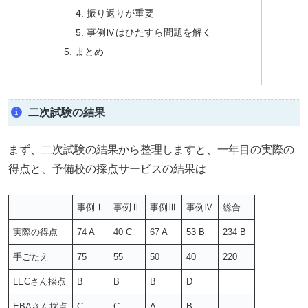
振り返りが重要
事例Ⅳはひたすら問題を解く
まとめ
二次試験の結果
まず、二次試験の結果から整理しますと、一年目の実際の
得点と、予備校の採点サービスの結果は
事例Ⅰ
事例Ⅱ
事例Ⅲ
事例Ⅳ
総合
実際の得点
74 A
40 C
67 A
53 B
234 B
手ごたえ
75
55
50
40
220
LECさん採点
B
B
B
D
EBAさん採点
C
C
A
B