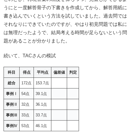
うにと一度解答骨子の下書きを作成してから、解答用紙に
書き込んでいくという方法を試していました。過去問では
それなりにできていたのですが、やはり初見問題では私に
は無理だったようで、結局考える時間が足らないという問
題があることが分かりました。
続いて、TACさんの模試
科目
得点
平均点
偏差値
判定
総合
172点
153.7点
事例Ⅰ
54点
39.1点
事例Ⅱ
32点
36.1点
事例Ⅲ
33点
33.7点
事例Ⅳ
53点
46.1点