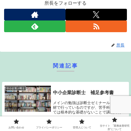
所長をフォローする
所長
関連記事
中小企業診断士
中小企業診断士 補足参考書
メインの勉強は診断士ゼミナールさんの教
材で行っているのですが、苦手科目におい
ては根本的な基礎がないことで講義に付い
ていけないようなこともありました。ま
た、更に問題を解く回数を増やしたり、少
し周辺知識の習得もしたいといった場合に
当サイト ”業務改善研究
お問い合わせ
プライバシーポリシー
管理人について
所”について
は、他の資格試...