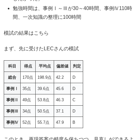
勉強時間は、事例Ⅰ～Ⅲが30～40時間、事例Ⅳ110時
間、一次知識の整理に100時間
模試の結果はこちら
まず、先に受けたLECさんの模試
科目
得点
平均点
偏差値
判定
総合
170点
198.9点
42.2
D
事例Ⅰ
35点
39.6点
45.6
D
事例Ⅱ
49点
53.8点
46.3
C
事例Ⅲ
34点
50.5点
37.1
D
事例Ⅳ
52点
55.7点
47.9
B
このとき、再現答案の精度を保ちつつ、見直しができるよ