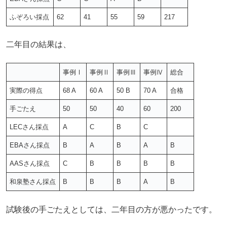
ふぞろい採点
62
41
55
59
217
二年目の結果は、
事例Ⅰ
事例Ⅱ
事例Ⅲ
事例Ⅳ
総合
実際の得点
68 A
60 A
50 B
70 A
合格
手ごたえ
50
50
40
60
200
LECさん採点
A
C
B
C
EBAさん採点
B
A
B
A
B
AASさん採点
C
B
B
B
B
和泉塾さん採点
B
B
B
A
B
試験後の手ごたえとしては、二年目の方が悪かったです。