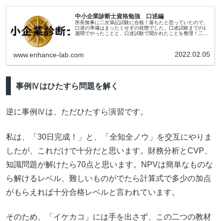
中小企業診断士資格勉強 口述編
所長無事に二次筆記試験に合格！落ちたと思っていたので、
口述の準備はまったくせずの状態でした。口述試験までの1
週間でやったことと、口述試験で聞かれたことを整理！二次
試験の合格発表令和4年1月14日の10時過ぎに合格発表があ
りました。試験後の手...
2022.02.05
www.enhance-lab.com
事例Ⅳはひたすら問題を解く
逆に事例Ⅳは、ただひたすら演習です。
私は、「30日完成！」と、「全知全ノウ」を交互にやりま
したが、これだけで十分だと思います。財務分析とCVP、
知識問題が解けたら70点と思います。NPVは簡単なものな
ら解けるレベル、難しいものがでたら計算式で多少の加点
がもらえれば十分合格レベルと言われています。
そのため、「イケカコ」には手を出さず、この二つの教材