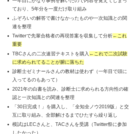
一年目にかなり事例を解いたので内容を覚えてしまっ
ており、5年分を一度だけ取り組み
ふぞろいの解答で書けなかったものや一次知識との関
連を整理
Twitterで先輩合格者の再現答案を収集して分析
←これ
重要
TBCさんの二次速習テキストを購入
←これで二次試験
に求められてることが腑に落ちた
診断士ゼミナールさんの教材は使わず（一年目で頭に
入ってるのもあって）
2021年の白書を読み、診断士に求められる方向性の確
認と一次知識との関連を整理
「30日完成！」を購入し、「全知全ノウ2019版」と交
互に取り組み、全部解けるまでひたすら繰り返し
模試はLECさんと、TACさんを受講（Twitter祭に参加
したかった）