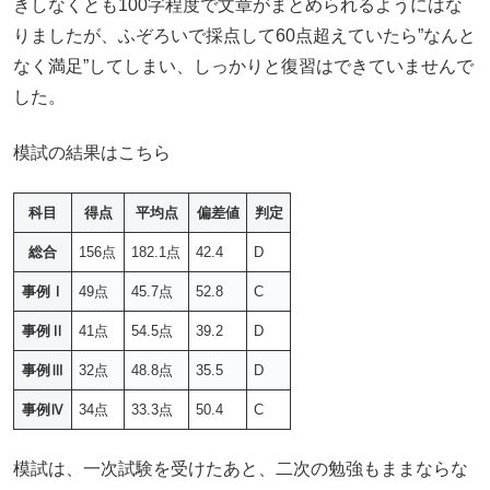
きしなくとも100字程度で文章がまとめられるようにはな
りましたが、ふぞろいで採点して60点超えていたら”なんと
なく満足”してしまい、しっかりと復習はできていませんで
した。
模試の結果はこちら
科目
得点
平均点
偏差値
判定
総合
156点
182.1点
42.4
D
事例Ⅰ
49点
45.7点
52.8
C
事例Ⅱ
41点
54.5点
39.2
D
事例Ⅲ
32点
48.8点
35.5
D
事例Ⅳ
34点
33.3点
50.4
C
模試は、一次試験を受けたあと、二次の勉強もままならな