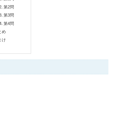
第2問
第3問
第4問
とめ
まけ