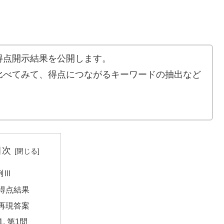
得点開示結果を公開します。
比べてみて、得点につながるキーワードの抽出など
目次
例Ⅲ
得点結果
再現答案
第1問