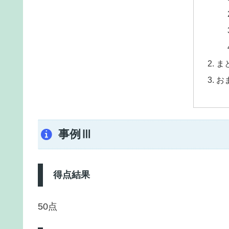
ま
お
事例Ⅲ
得点結果
50点