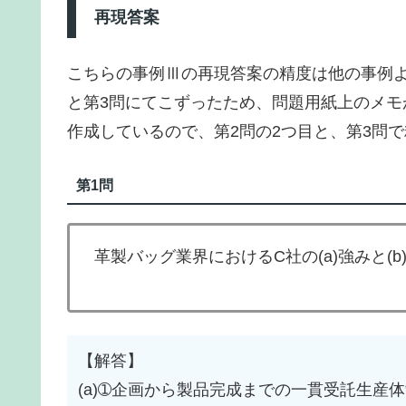
再現答案
こちらの事例Ⅲの再現答案の精度は他の事例よ
と第3問にてこずったため、問題用紙上のメ
作成しているので、第2問の2つ目と、第3問
第1問
革製バッグ業界におけるC社の(a)強みと(
【解答】
(a)➀企画から製品完成までの一貫受託生産