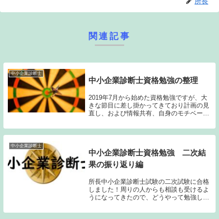
所長
関連記事
中小企業診断士
中小企業診断士資格勉強の整理
2019年7月から始めた資格勉強ですが、大
きな節目に差し掛かってきており計画の見
直し、および情報共有、自身のモチベーシ
ョンの維持のために一度簡単に整理しま
す。先回の資格勉強の整理は年末に行って
います。記事はこちら⇩1月～3月の状況ま
ず、先回...
中小企業診断士
中小企業診断士資格勉強 二次結
果の振り返り編
所長中小企業診断士試験の二次試験に合格
しました！周りの人からも相談も受けるよ
うになってきたので、どうやって勉強して
きたかなど整理します。一次試験の振り返
りはこちら↓二次試験の結果まず、二次試