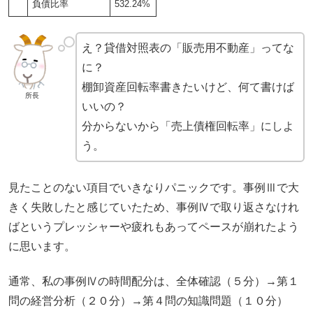
負債比率
532.24%
え？貸借対照表の「販売用不動産」ってな
に？
棚卸資産回転率書きたいけど、何て書けば
所長
いいの？
分からないから「売上債権回転率」にしよ
う。
見たことのない項目でいきなりパニックです。事例Ⅲで大
きく失敗したと感じていたため、事例Ⅳで取り返さなけれ
ばというプレッシャーや疲れもあってペースが崩れたよう
に思います。
通常、私の事例Ⅳの時間配分は、全体確認（５分）→第１
問の経営分析（２０分）→第４問の知識問題（１０分）