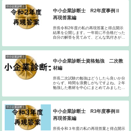
験の結果から整理しますと、一年目の実際
の得点と、予...
中小企業診断士
中小企業診断士 R2年度事例Ⅱ
再現答案編
所長令和2年度の私の再現答案と得点開示
結果を公開します。一年前に不合格だった
自分の解答を見てみて、どんな気付きがあ
るか楽しみです。事例Ⅱ得点結果40点再現
答案再現答案の精度ですが、おバカなこと
に余った時間で問題用紙に解答をメモして
見直しをし...
中小企業診断士
中小企業診断士資格勉強 二次教
材編
所長二次試験の勉強はどうしたら良いか分
からず、時間を浪費しがちですよね。２年
勉強した教材を中心にまとめてみました。
人によって合う合わないがありますので、
他の方々や予備校の情報なども収集して、
自分に合う方法を見つけていただけると良
いと思います...
中小企業診断士
中小企業診断士 R3年度事例Ⅲ
再現答案編
所長令和３年度の私の再現答案と得点開示