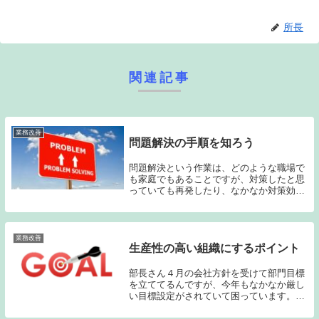
所長
関連記事
業務改善
問題解決の手順を知ろう
問題解決という作業は、どのような職場で
も家庭でもあることですが、対策したと思
っていても再発したり、なかなか対策効果
が出なかったりすることも多くあります。
なぜそのようなことになってしまうのか、
調べてみると、基本的な問題解決の流れに
沿って対策が...
業務改善
生産性の高い組織にするポイント
部長さん４月の会社方針を受けて部門目標
を立ててるんですが、今年もなかなか厳し
い目標設定がされていて困っています。所
長そうですね。基本的に、前年度維持とい
う目標はないですからね。部長さん組織の