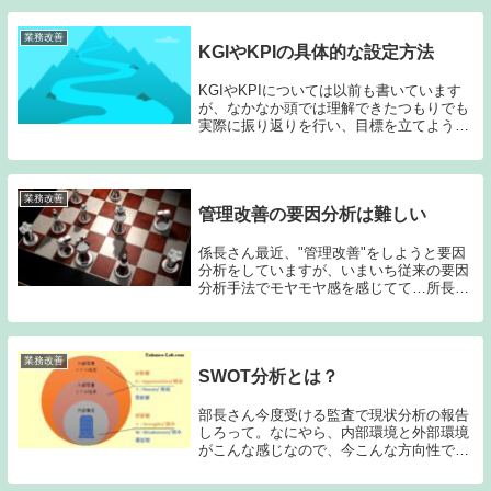
生産性向上をしていかないといけないです
が、組織の運...
業務改善
KGIやKPIの具体的な設定方法
KGIやKPIについては以前も書いています
が、なかなか頭では理解できたつもりでも
実際に振り返りを行い、目標を立てようと
すると曖昧なものになってしまう。指摘を
受ければ『なるほど』と、思うのですが、
なかなか上手くいかず、後日繰り返し相談
に来られ...
業務改善
管理改善の要因分析は難しい
係長さん最近、"管理改善"をしようと要因
分析をしていますが、いまいち従来の要因
分析手法でモヤモヤ感を感じてて…所長要
因分析は定性的な問題でも活用ができるの
ですが、やはり現場改善に使いやすい手法
なのだと思います。管理面ではどちらかと
いうと定性...
業務改善
SWOT分析とは？
部長さん今度受ける監査で現状分析の報告
しろって。なにやら、内部環境と外部環境
がこんな感じなので、今こんな方向性でや
ってます。みたいな。所長ISOやIATFなど
の監査で聞かれたりしますね。部長さんそ